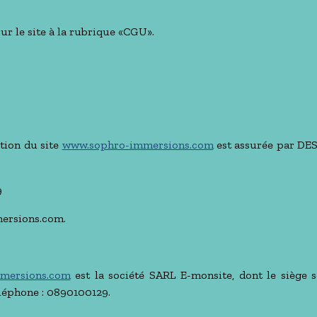
ur le site à la rubrique «CGU».
ation du site
www.sophro-immersions.com
est assurée par DES
9
ersions.com.
mersions.com
est la société SARL E-monsite, dont le siège s
léphone : 0890100129.