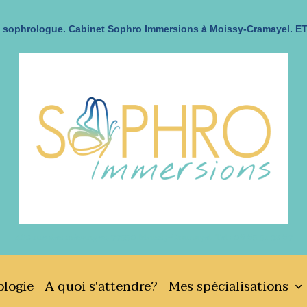
sophrologue. Cabinet Sophro Immersions à Moissy-Cramayel. ET
482 rue des mésanges, 77550 Moissy-Cramayel. Tel : 06 65 51 32 67
logie
A quoi s'attendre?
Mes spécialisations