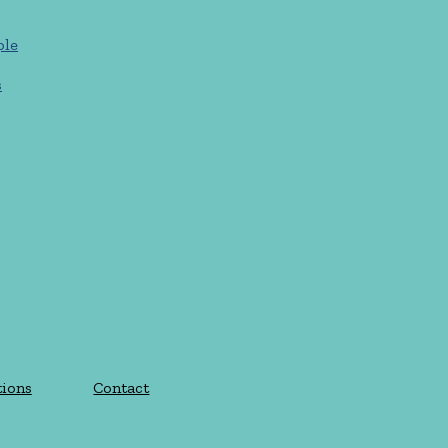
ple
s
tions
Contact