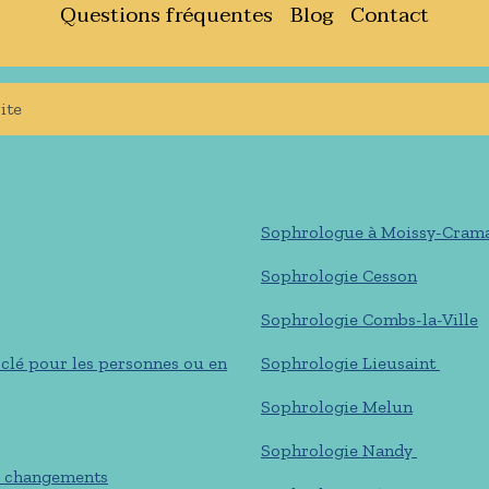
Questions fréquentes
Blog
Contact
ite
Sophrologue à Moissy-Cram
Sophrologie Cesson
Sophrologie Combs-la-Ville
clé pour les personnes ou en
Sophrologie Lieusaint
Sophrologie Melun
Sophrologie Nandy
ux changements