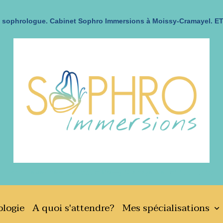
sophrologue. Cabinet Sophro Immersions à Moissy-Cramayel. ET
482 rue des mésanges, 77550 Moissy-Cramayel. Tel : 06 65 51 32 67
logie
A quoi s'attendre?
Mes spécialisations